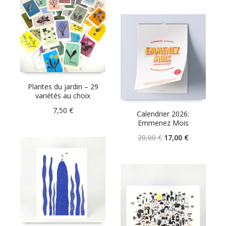
Plantes du jardin – 29
variétés au choix
7,50
€
Calendrier 2026:
Emmenez Mois
Le
Le
20,00
€
17,00
€
prix
prix
initial
actuel
était :
est :
20,00 €.
17,00 €.