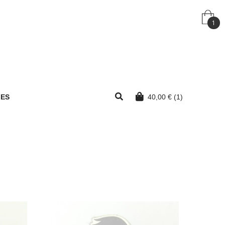
1
MES
40,00
€
(1)