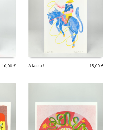
A lasso !
10,00
€
15,00
€