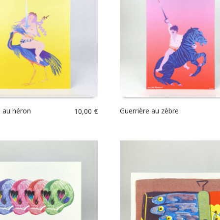
e au héron
Guerrière au zèbre
10,00
€