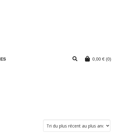
MES
0,00
€
(0)