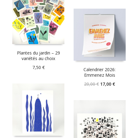
Plantes du jardin – 29
variétés au choix
7,50
€
Calendrier 2026:
Emmenez Mois
Le
Le
20,00
€
17,00
€
prix
prix
initial
actuel
était :
est :
20,00 €.
17,00 €.