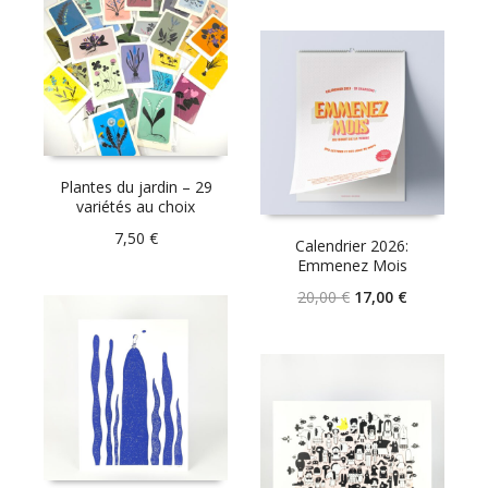
Plantes du jardin – 29
variétés au choix
7,50
€
Calendrier 2026:
Emmenez Mois
Le
Le
20,00
€
17,00
€
prix
prix
initial
actuel
était :
est :
20,00 €.
17,00 €.