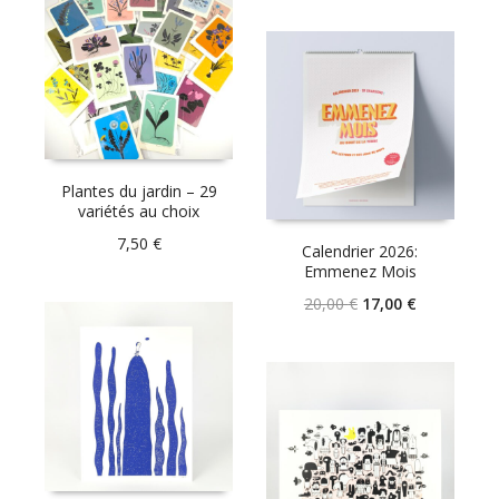
Plantes du jardin – 29
variétés au choix
7,50
€
Calendrier 2026:
Emmenez Mois
Le
Le
20,00
€
17,00
€
prix
prix
initial
actuel
était :
est :
20,00 €.
17,00 €.