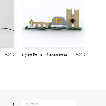
Skyline Reims – 4 monuments
19,00
€
19,00
€