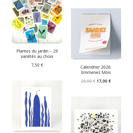
Plantes du jardin – 29
variétés au choix
7,50
€
Calendrier 2026:
Emmenez Mois
Le
Le
20,00
€
17,00
€
prix
prix
initial
actuel
était :
est :
20,00 €.
17,00 €.