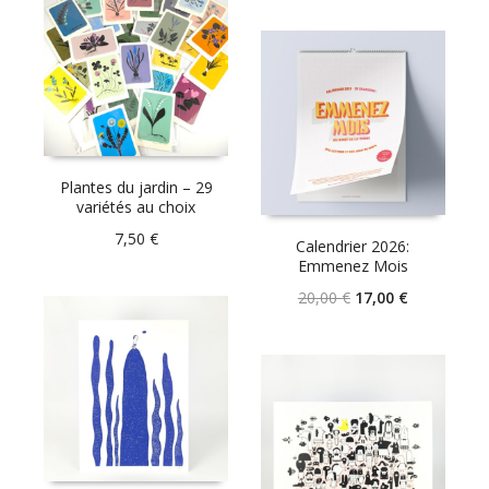
Plantes du jardin – 29
variétés au choix
7,50
€
Calendrier 2026:
Emmenez Mois
Le
Le
20,00
€
17,00
€
prix
prix
initial
actuel
était :
est :
20,00 €.
17,00 €.