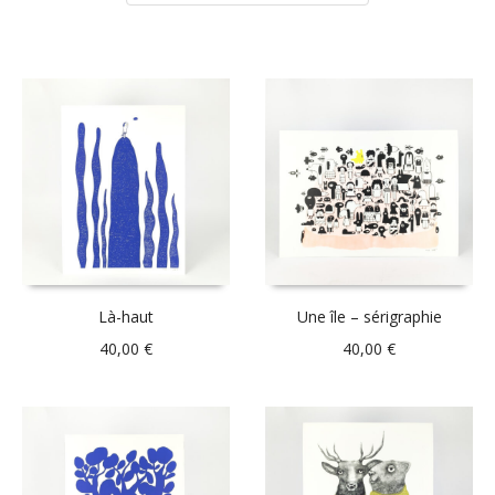
Là-haut
Une île – sérigraphie
40,00
€
40,00
€