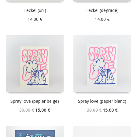
Teckel (uni)
Teckel (dégradé)
14,00
€
14,00
€
Spray love (papier beige)
Spray love (papier blanc)
Le
Le
Le
Le
30,00
€
15,00
€
30,00
€
15,00
€
prix
prix
prix
prix
initial
actuel
initial
actuel
était :
est :
était :
est :
30,00 €.
15,00 €.
30,00 €.
15,00 €.