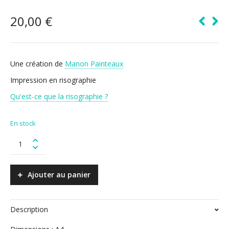
20,00
€
Une création de
Manon Painteaux
Impression en risographie
Qu'est-ce que la risographie ?
En stock
Take
care
-
Flat
Ajouter au panier
gold
quantity
Description