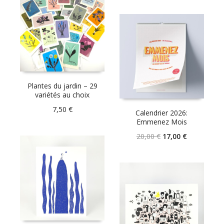
Plantes du jardin – 29
variétés au choix
7,50
€
Calendrier 2026:
Emmenez Mois
Le
Le
20,00
€
17,00
€
prix
prix
initial
actuel
était :
est :
20,00 €.
17,00 €.