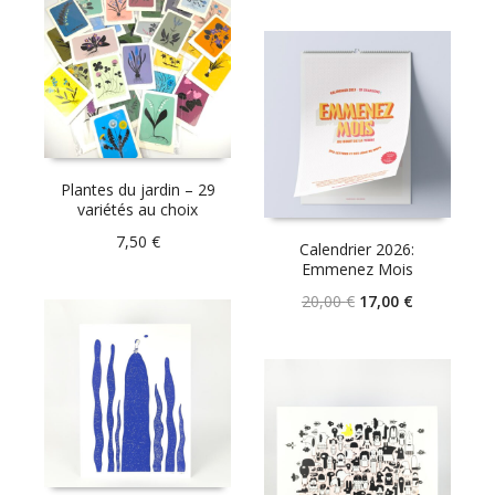
Plantes du jardin – 29
variétés au choix
7,50
€
Calendrier 2026:
Emmenez Mois
Le
Le
20,00
€
17,00
€
prix
prix
initial
actuel
était :
est :
20,00 €.
17,00 €.