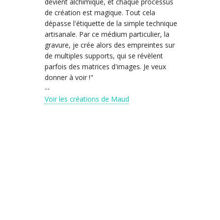
devient alchimique, et chaque processus
émotionne
de création est magique. Tout cela
ralentir,
dépasse l'étiquette de la simple technique
nature
artisanale. Par ce médium particulier, la
--
gravure, je crée alors des empreintes sur
Voir les
de multiples supports, qui se révèlent
parfois des matrices d'images. Je veux
donner à voir !"
--
Voir les créations de Maud