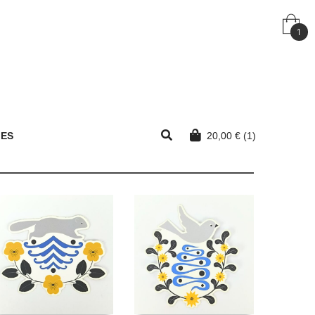
1
MES
20,00
€
(1)