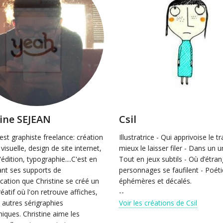
tine SEJEAN
Csil
 est graphiste freelance: création
Illustratrice - Qui apprivoise le tr
 visuelle, design de site internet,
mieux le laisser filer - Dans un u
édition, typographie....C'est en
Tout en jeux subtils - Où d’étra
nt ses supports de
personnages se faufilent - Poét
ation que Christine se créé un
éphémères et décalés.
réatif où l'on retrouve affiches,
--
 autres sérigraphies
Voir les créations de Csil
iques. Christine aime les