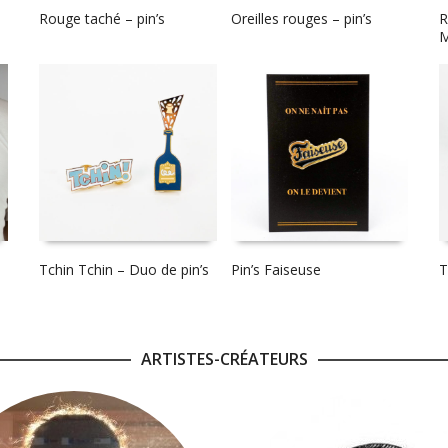
Rouge taché – pin’s
Oreilles rouges – pin’s
R
M
Tchin Tchin – Duo de pin’s
Pin’s Faiseuse
T
ARTISTES-CRÉATEURS