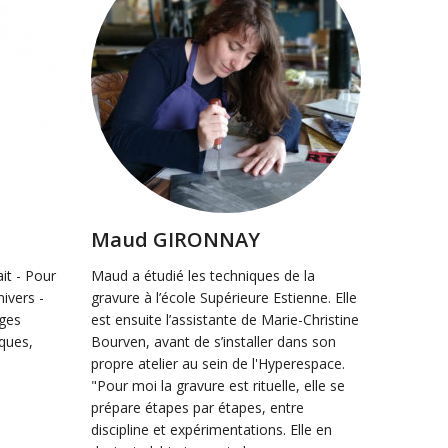
Maud GIRONNAY
Labo 
ait - Pour
Maud a étudié les techniques de la
Caroline
nivers -
gravure à l’école Supérieure Estienne. Elle
paysagis
nges
est ensuite l’assistante de Marie-Christine
les liens
iques,
Bourven, avant de s’installer dans son
s'inspire
propre atelier au sein de l'Hyperespace.
redécouvr
"Pour moi la gravure est rituelle, elle se
bruisse
prépare étapes par étapes, entre
pour cré
discipline et expérimentations. Elle en
contempl