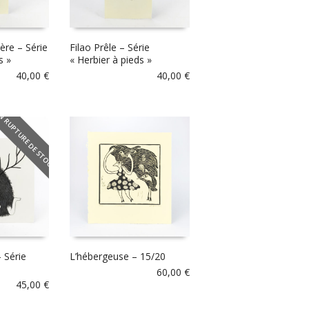
re – Série
Filao Prêle – Série
s »
« Herbier à pieds »
40,00
€
40,00
€
N RUPTURE DE STOCK
 Série
L’hébergeuse – 15/20
60,00
€
45,00
€