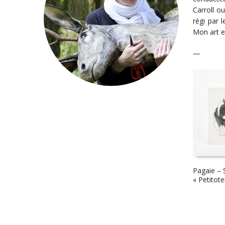
Carroll ou
régi par 
Mon art e
—
Pagaie – 
« Petitot