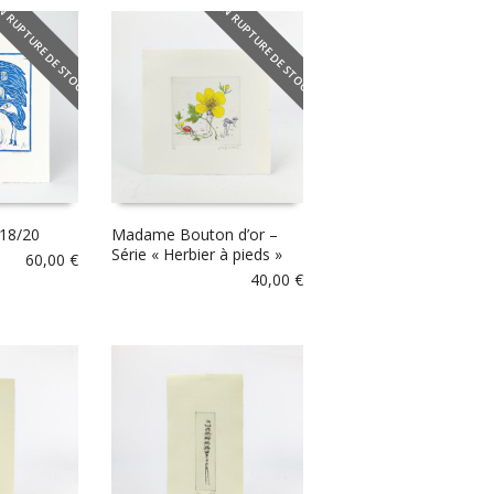
N RUPTURE DE STOCK
EN RUPTURE DE STOCK
 18/20
Madame Bouton d’or –
Série « Herbier à pieds »
60,00
€
40,00
€