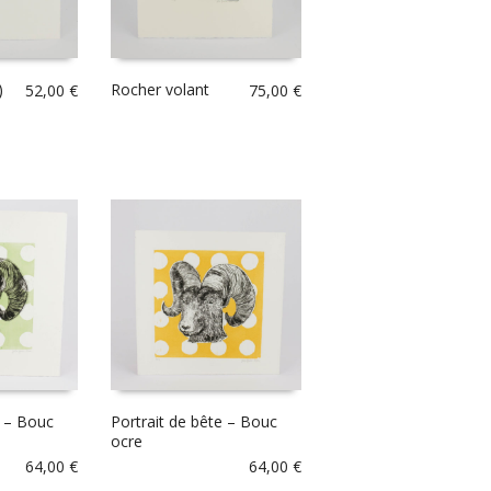
)
Rocher volant
52,00
€
75,00
€
e – Bouc
Portrait de bête – Bouc
ocre
64,00
€
64,00
€