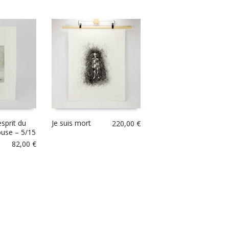
esprit du
Je suis mort
220,00
€
ouse – 5/15
82,00
€