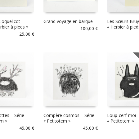
Coquelicot –
Grand voyage en barque
Les Sœurs Bruyè
rbier à pieds »
« Herbier à pied
100,00
€
25,00
€
E
ottes – Série
Compère cosmos – Série
Loup-cerf-moi –
em »
« Petitotem »
« Petitotem »
45,00
€
45,00
€