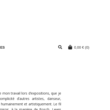
MES
0,00
€
(0)
mon travail lors d’expositions, que je
plicité d’autres artistes, danseur,
 humainement et artistiquement. Le fil
iroir, à la manière de Bosch, Lewis