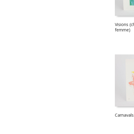
Visions (c
femme)
Carnavals 