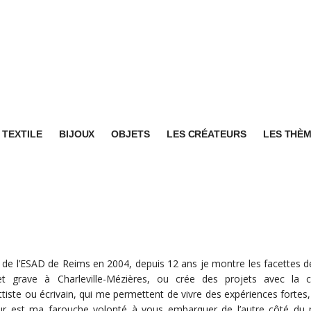
TEXTILE
BIJOUX
OBJETS
LES CRÉATEURS
LES THÈ
de l’ESAD de Reims en 2004, depuis 12 ans je montre les facettes de 
et grave à Charleville-Mézières, ou crée des projets avec la com
tiste ou écrivain, qui me permettent de vivre des expériences fortes,
ur est ma farouche volonté à vous embarquer de l’autre côté du m