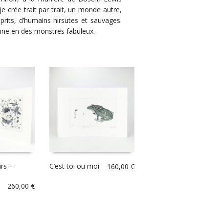
je crée trait par trait, un monde autre,
sprits, d’humains hirsutes et sauvages.
tine en des monstres fabuleux.
rs –
C’est toi ou moi
160,00
€
260,00
€