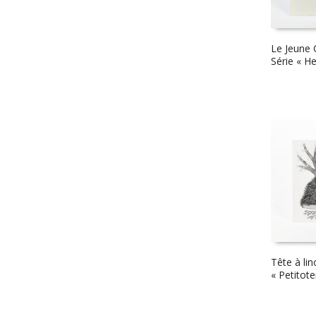
Le Jeune 
Série « He
Tête à lin
« Petitot