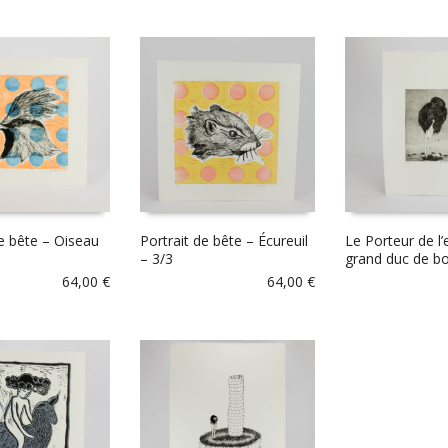
de bête – Oiseau
Portrait de bête – Écureuil
Le Porteur de l’
– 3/3
grand duc de b
64,00
€
64,00
€