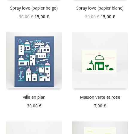
Spray love (papier beige)
Spray love (papier blanc)
Le
Le
Le
Le
30,00
€
15,00
€
30,00
€
15,00
€
prix
prix
prix
prix
initial
actuel
initial
actuel
était :
est :
était :
est :
30,00 €.
15,00 €.
30,00 €.
15,00 €.
Ville en plan
Maison verte et rose
30,00
€
7,00
€