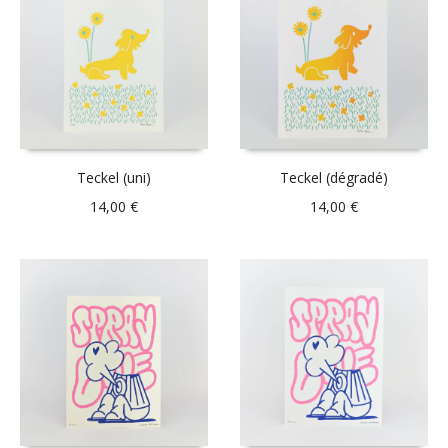
Teckel (uni)
Teckel (dégradé)
14,00
€
14,00
€