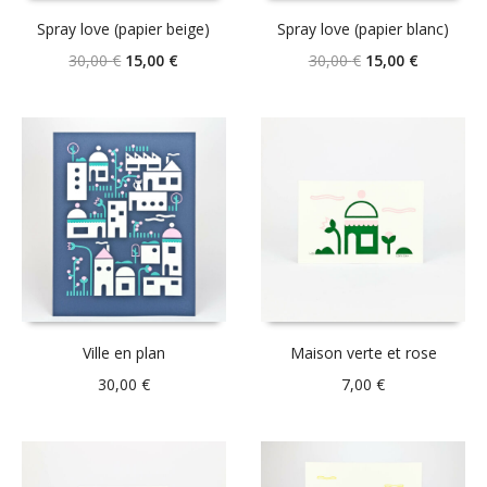
Spray love (papier beige)
Spray love (papier blanc)
Le
Le
Le
Le
30,00
€
15,00
€
30,00
€
15,00
€
prix
prix
prix
prix
initial
actuel
initial
actuel
était :
est :
était :
est :
30,00 €.
15,00 €.
30,00 €.
15,00 €.
Ville en plan
Maison verte et rose
30,00
€
7,00
€