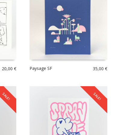
Paysage SF
20,00
€
35,00
€
SALE!
SALE!