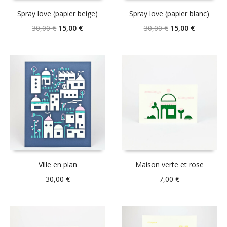
Spray love (papier beige)
Spray love (papier blanc)
Le
Le
Le
Le
30,00
€
15,00
€
30,00
€
15,00
€
prix
prix
prix
prix
initial
actuel
initial
actuel
était :
est :
était :
est :
30,00 €.
15,00 €.
30,00 €.
15,00 €.
Ville en plan
Maison verte et rose
30,00
€
7,00
€