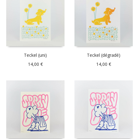
Teckel (uni)
Teckel (dégradé)
14,00
€
14,00
€