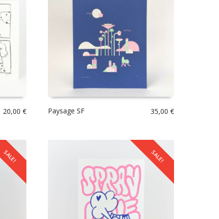
Paysage SF
20,00
€
35,00
€
SALE!
SALE!