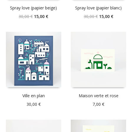
Spray love (papier beige)
Spray love (papier blanc)
Le
Le
Le
Le
30,00
€
15,00
€
30,00
€
15,00
€
prix
prix
prix
prix
initial
actuel
initial
actuel
était :
est :
était :
est :
30,00 €.
15,00 €.
30,00 €.
15,00 €.
Ville en plan
Maison verte et rose
30,00
€
7,00
€