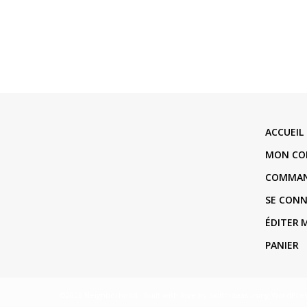
ACCUEIL
MON CO
COMMA
SE CON
ÉDITER
PANIER
©2026 Neighborhood · Built with love by
Swift Ideas
using
WordPres