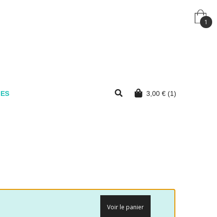
1
MES
3,00
€
(1)
Voir le panier