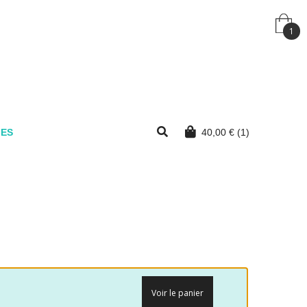
1
MES
40,00
€
(1)
Voir le panier