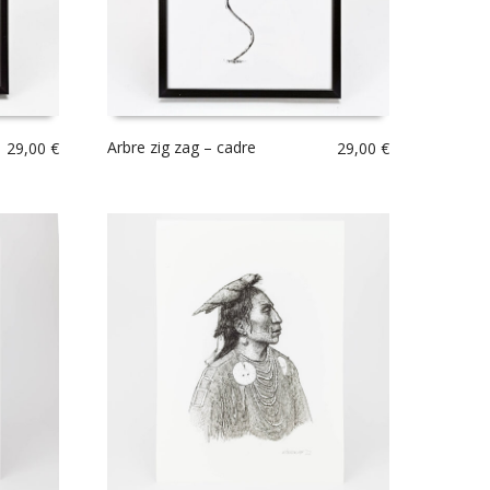
Arbre zig zag – cadre
29,00
€
29,00
€