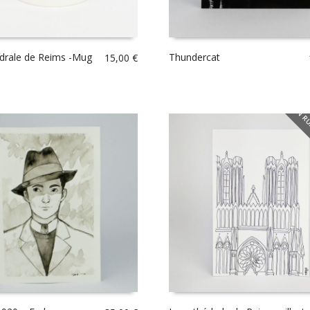
drale de Reims -Mug
Thundercat
15,00
€
EN RU