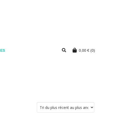
MES
0,00
€
(0)