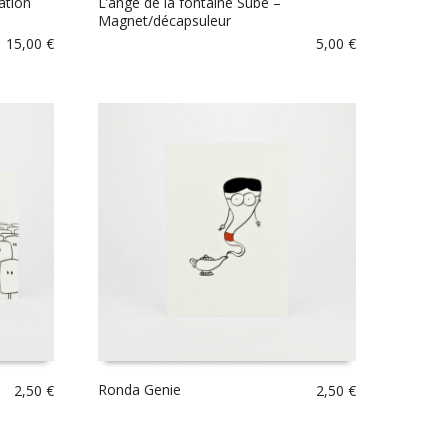
ation
L’ange de la fontaine Subé –
Magnet/décapsuleur
15,00
€
5,00
€
Ronda Genie
2,50
€
2,50
€