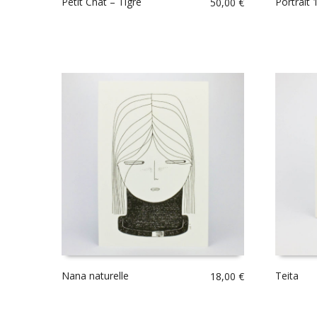
Petit Chat – Tigré
Portrait
50,00
€
Nana naturelle
Teita
18,00
€