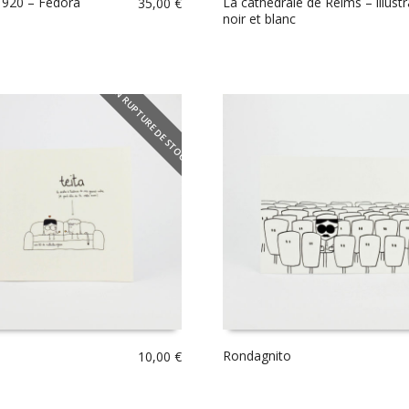
 1920 – Fedora
La cathédrale de Reims – illustr
35,00
€
noir et blanc
EN RUPTURE DE STOCK
Rondagnito
10,00
€