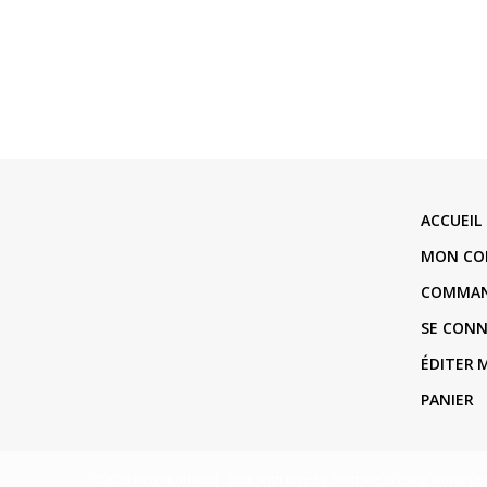
ACCUEIL
MON CO
COMMA
SE CON
ÉDITER
PANIER
©2026 Neighborhood · Built with love by
Swift Ideas
using
WordPres