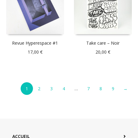
Revue Hyperespace #1
Take care – Noir
17,00
€
20,00
€
1
2
3
4
…
7
8
9
→
ACCUEIL