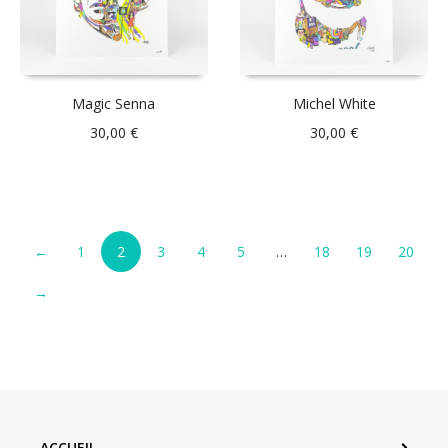
Magic Senna
Michel White
30,00
€
30,00
€
←
1
2
3
4
5
…
18
19
20
→
ACCUEIL