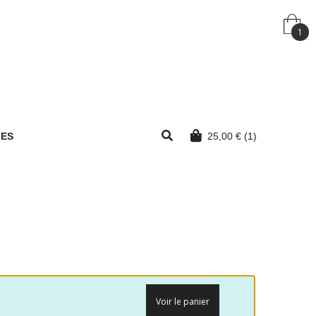
1
MES
25,00
€
(1)
Voir le panier