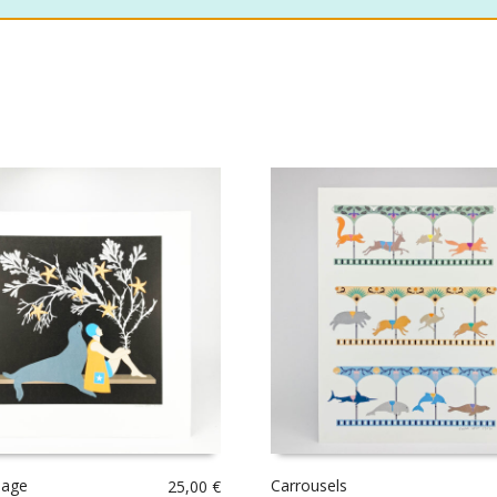
nage
Carrousels
25,00
€