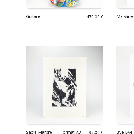
Guitare
Maryline
450,00
€
Sacré Marbre II – Format A3
Bye Bye
35,00
€