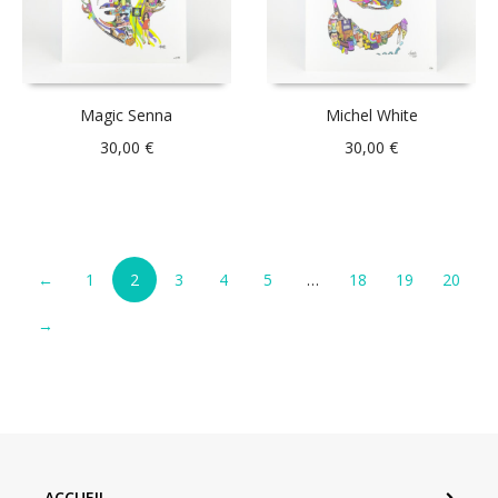
Magic Senna
Michel White
30,00
€
30,00
€
←
1
2
3
4
5
…
18
19
20
→
ACCUEIL