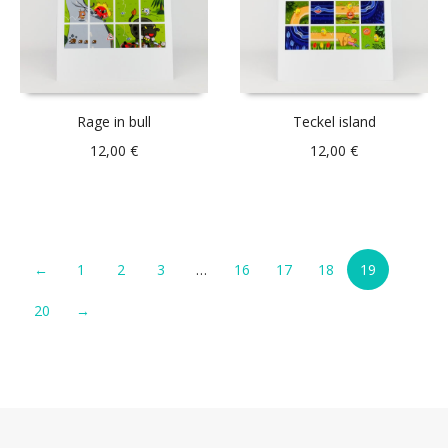
Rage in bull
Teckel island
12,00
€
12,00
€
←
1
2
3
…
16
17
18
19
20
→