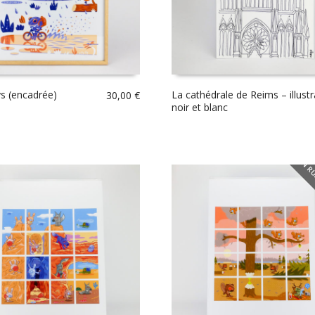
s (encadrée)
La cathédrale de Reims – illustr
30,00
€
noir et blanc
EN RU