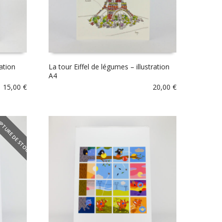
ation
La tour Eiffel de légumes – illustration
A4
15,00
€
20,00
€
PTURE DE STOCK