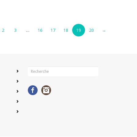
2
3
…
16
17
18
19
20
→
Facebook
Instagram