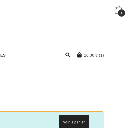
1
MES
18,00
€
(1)
Voir le panier