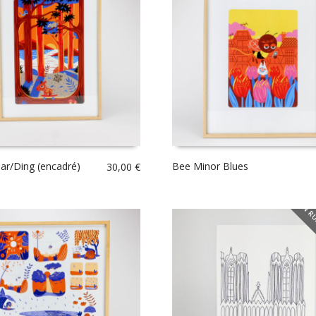
ar/Ding (encadré)
Bee Minor Blues
30,00
€
EN RU