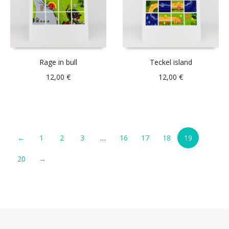
Rage in bull
Teckel island
12,00
€
12,00
€
←
1
2
3
…
16
17
18
19
20
→