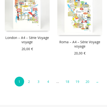
London – A4 – Série Voyage
voyage
Roma – A4 – Série Voyage
voyage
20,00
€
20,00
€
1
2
3
4
…
18
19
20
→