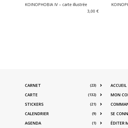
KOINOPHOBIA IV – carte illustrée
KOINOPHO
3,00
€
CARNET
ACCUEIL
(23)
CARTE
MON CO
(132)
STICKERS
COMMA
(21)
CALENDRIER
SE CON
(9)
AGENDA
ÉDITER
(1)