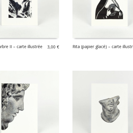
bre II – carte illustrée
Rita (papier glacé) – carte illust
3,00
€