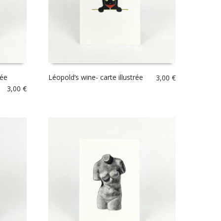
rée
Léopold’s wine- carte illustrée
3,00
€
3,00
€