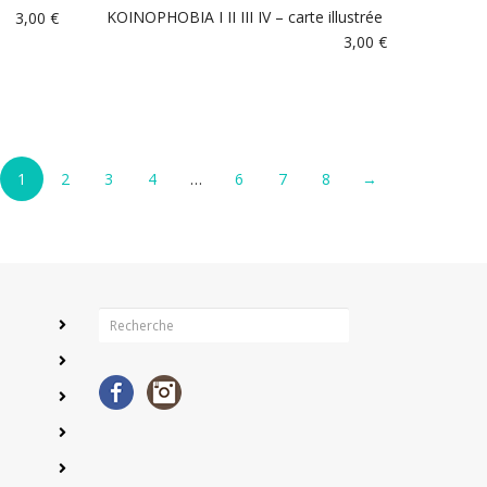
KOINOPHOBIA I II III IV – carte illustrée
3,00
€
3,00
€
1
2
3
4
…
6
7
8
→
Facebook
Instagram