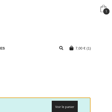
1
MES
7,00
€
(1)
Voir le panier