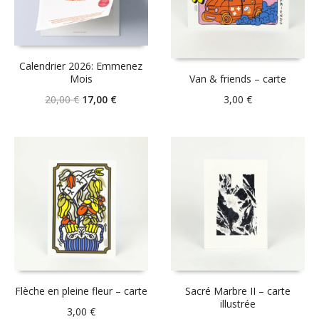
Calendrier 2026: Emmenez
Mois
Van & friends – carte
Le
Le
20,00
€
17,00
€
3,00
€
prix
prix
initial
actuel
était :
est :
20,00 €.
17,00 €.
Flèche en pleine fleur – carte
Sacré Marbre II – carte
illustrée
3,00
€