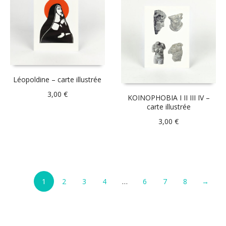
Léopoldine – carte illustrée
3,00
€
KOINOPHOBIA I II III IV –
carte illustrée
3,00
€
1
2
3
4
…
6
7
8
→