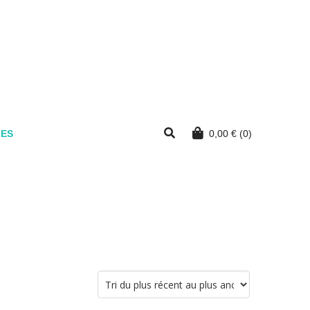
MES
0,00
€
(0)