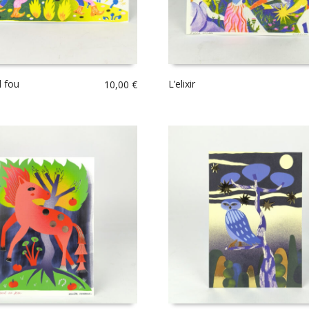
l fou
L’elixir
10,00
€