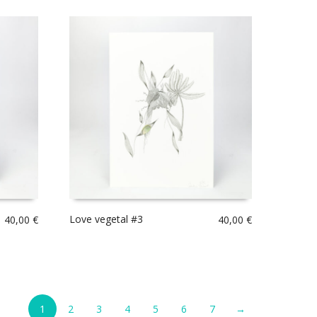
Love vegetal #3
40,00
€
40,00
€
1
2
3
4
5
6
7
→