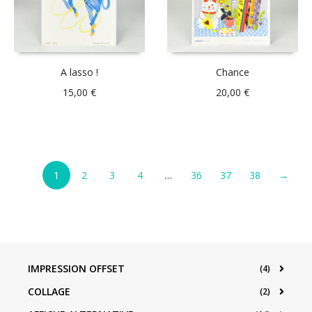
A lasso !
Chance
15,00
€
20,00
€
1
2
3
4
…
36
37
38
→
IMPRESSION OFFSET
(4)
COLLAGE
(2)