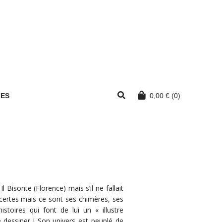
MES
0,00
€
(0)
l Bisonte (Florence) mais s’il ne fallait
 certes mais ce sont ses chimères, ses
toires qui font de lui un « illustre
 de dessiner ! Son univers est peuplé de