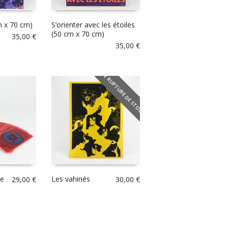
m x 70 cm)
S’orienter avec les étoiles
(50 cm x 70 cm)
35,00
€
35,00
€
EN RUPTURE DE STOCK
ce
Les vahinés
29,00
€
30,00
€