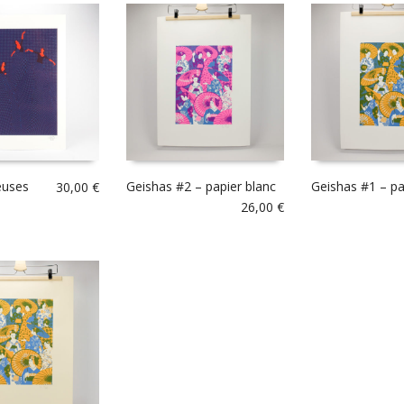
euses
Geishas #2 – papier blanc
Geishas #1 – pa
30,00
€
26,00
€