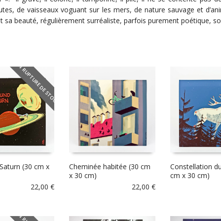
es, de vaisseaux voguant sur les mers, de nature sauvage et d’anima
 et sa beauté, régulièrement surréaliste, parfois purement poétique, s
EN RUPTURE DE STOCK
Saturn (30 cm x
Cheminée habitée (30 cm
Constellation du
x 30 cm)
cm x 30 cm)
22,00
€
22,00
€