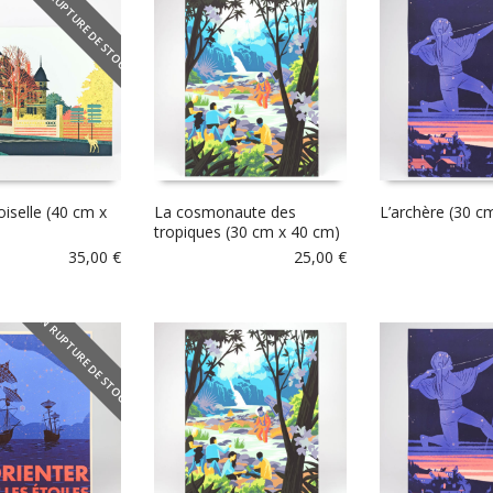
EN RUPTURE DE STOCK
oiselle (40 cm x
La cosmonaute des
L’archère (30 c
tropiques (30 cm x 40 cm)
35,00
€
25,00
€
EN RUPTURE DE STOCK