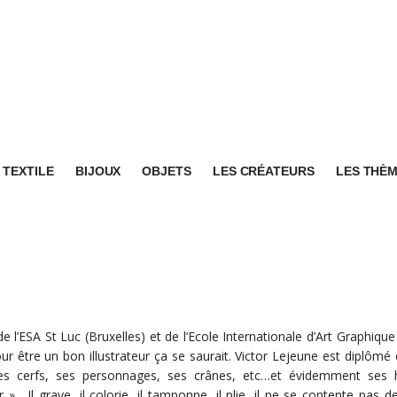
TEXTILE
BIJOUX
OBJETS
LES CRÉATEURS
LES THÈ
 l’ESA St Luc (Bruxelles) et de l’Ecole Internationale d’Art Graphique I
ur être un bon illustrateur ça se saurait. Victor Lejeune est diplômé
es cerfs, ses personnages, ses crânes, etc…et évidemment ses his
ur ». Il grave, il colorie, il tamponne, il plie, il ne se contente pas