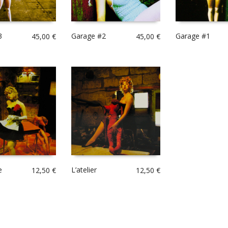
3
Garage #2
Garage #1
45,00
€
45,00
€
e
L’atelier
12,50
€
12,50
€