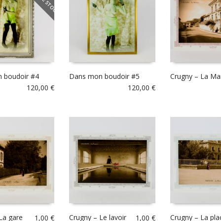
 boudoir #4
Dans mon boudoir #5
Crugny – La Mai
120,00
€
120,00
€
La gare
Crugny – Le lavoir
Crugny – La pla
1,00
€
1,00
€