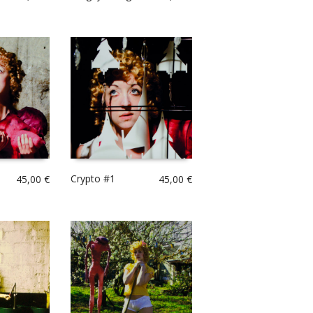
Crypto #1
45,00
€
45,00
€