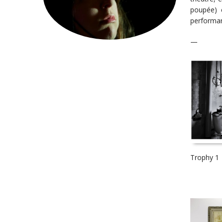
poupée) e
performan
—
Trophy 1