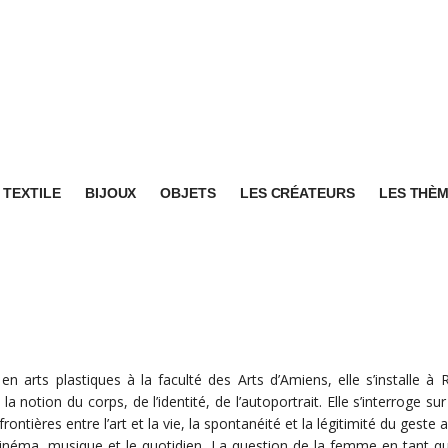
TEXTILE
BIJOUX
OBJETS
LES CRÉATEURS
LES THÈ
 en arts plastiques à la faculté des Arts d’Amiens, elle s’installe à
la notion du corps, de l’identité, de l’autoportrait. Elle s’interroge 
 frontières entre l’art et la vie, la spontanéité et la légitimité du geste 
cinéma, musique et le quotidien. La question de la femme en tant qu’a