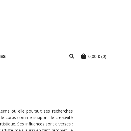
MES
0,00
€
(0)
 Reims où elle poursuit ses recherches
sur le corps comme support de créativité
artistique. Ses influences sont diverses :
rtiste mais aussi en tant qu’objet (la