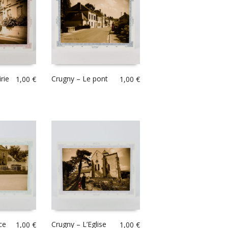
rie
Crugny – Le pont
1,00
€
1,00
€
ce
Crugny – L’Eglise
1,00
€
1,00
€