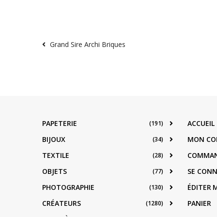
Grand Sire Archi Briques
PAPETERIE
ACCUEIL
(191)
BIJOUX
MON CO
(34)
TEXTILE
COMMA
(28)
OBJETS
SE CON
(77)
PHOTOGRAPHIE
ÉDITER
(130)
CRÉATEURS
PANIER
(1280)