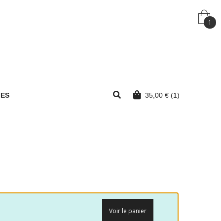
1
MES
35,00
€
(1)
Voir le panier