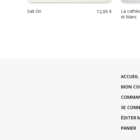
Sail On
La cathéd
12,00
€
et blanc
ACCUEIL
MON CO
COMMA
SE CON
ÉDITER
PANIER