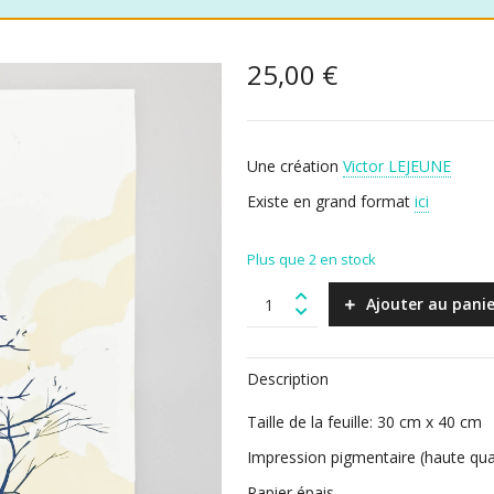
25,00
€
Une création
Victor LEJEUNE
Existe en grand format
ici
Plus que 2 en stock
L'arbre
Ajouter au panie
à
nuage
(30
Description
cm
x
Taille de la feuille: 30 cm x 40 cm
40
cm)
Impression pigmentaire (haute qual
quantity
Papier épais