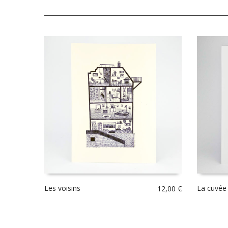
Les voisins
La cuvée 
12,00
€