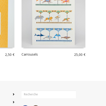
Carrousels
2,50
€
25,00
€