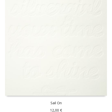
Sail On
12,00
€