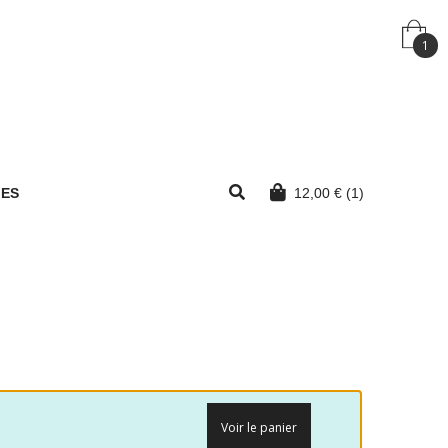
1
MES
12,00
€
(1)
Voir le panier