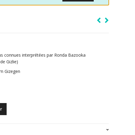
lus connues interprétées par Ronda Bazooka
de Gizlie)
zem Gizegen
r