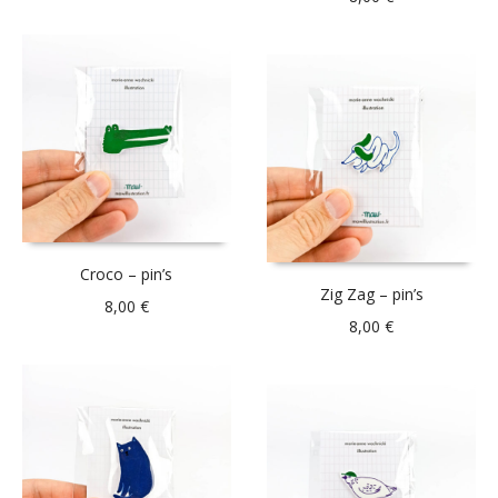
Croco – pin’s
Zig Zag – pin’s
8,00
€
8,00
€