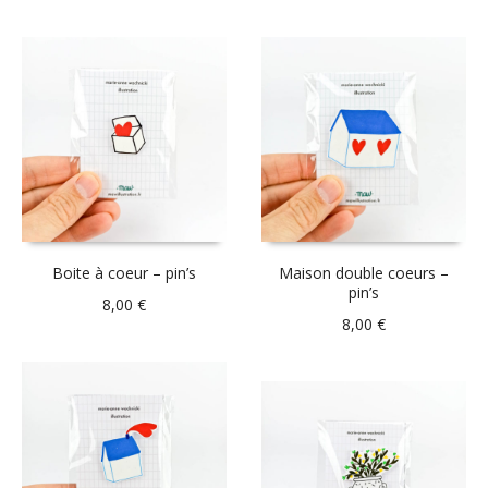
Boite à coeur – pin’s
Maison double coeurs –
pin’s
8,00
€
8,00
€