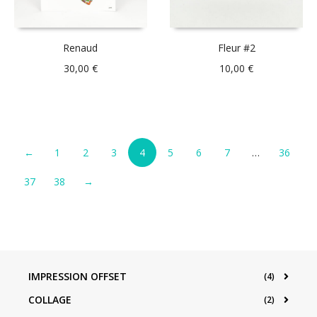
Renaud
Fleur #2
30,00
€
10,00
€
←
1
2
3
4
5
6
7
…
36
37
38
→
IMPRESSION OFFSET
(4)
COLLAGE
(2)