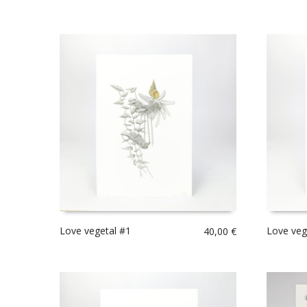
Love vegetal #1
Love veg
40,00
€