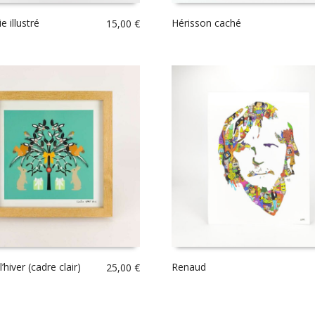
ie illustré
Hérisson caché
15,00
€
’hiver (cadre clair)
Renaud
25,00
€