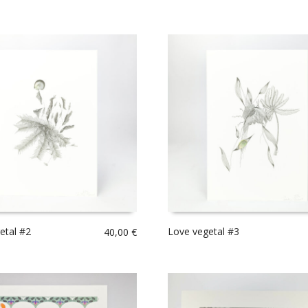
etal #2
Love vegetal #3
40,00
€