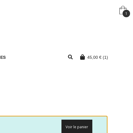
1
MES
45,00
€
(1)
Voir le panier