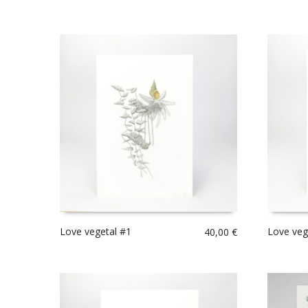
Love vegetal #1
Love veg
40,00
€