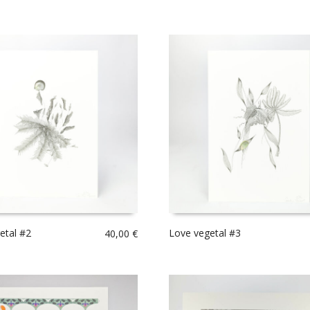
etal #2
Love vegetal #3
40,00
€