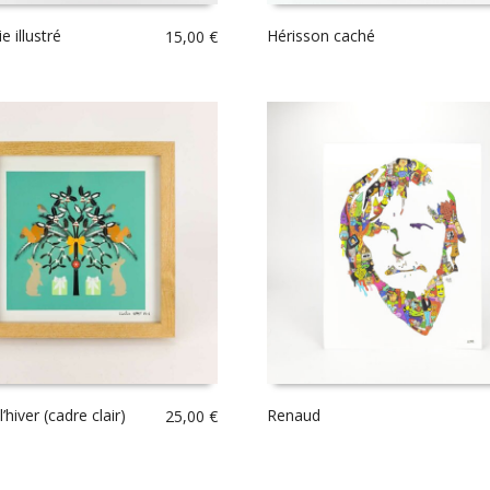
ie illustré
Hérisson caché
15,00
€
’hiver (cadre clair)
Renaud
25,00
€