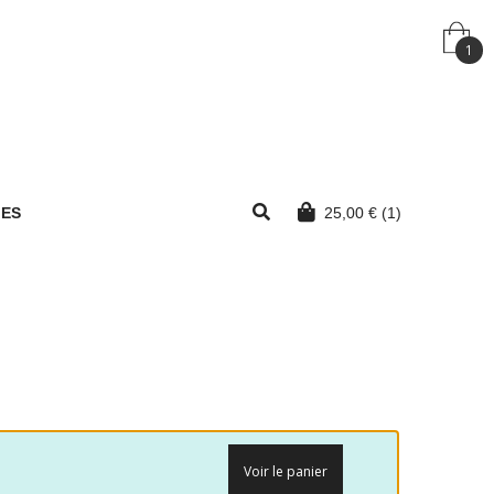
1
MES
25,00
€
(1)
Voir le panier