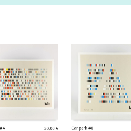
 #4
Car park #8
30,00
€