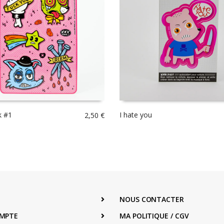
k #1
I hate you
2,50
€
NOUS CONTACTER
MPTE
MA POLITIQUE / CGV