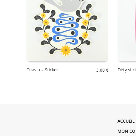
Oiseau – Sticker
Dirty stic
3,00
€
ACCUEIL
MON CO