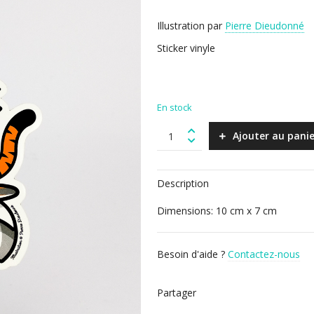
Illustration par
Pierre Dieudonné
Sticker vinyle
En stock
Surfin
Ajouter au panie
Tiger
-
Autocollant
Description
quantity
Dimensions: 10 cm x 7 cm
Besoin d'aide ?
Contactez-nous
Partager