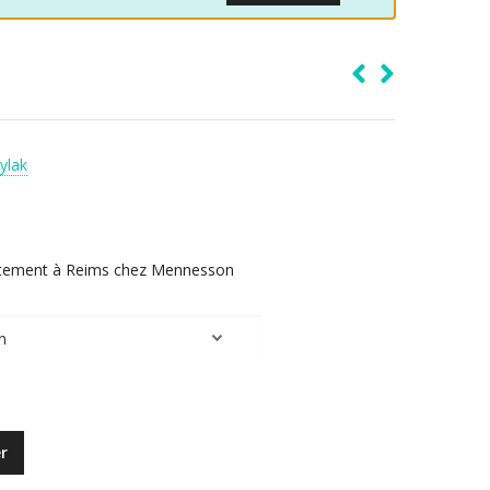
ylak
irectement à Reims chez Mennesson
r