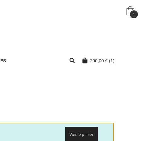
1
MES
200,00
€
(1)
Voir le panier