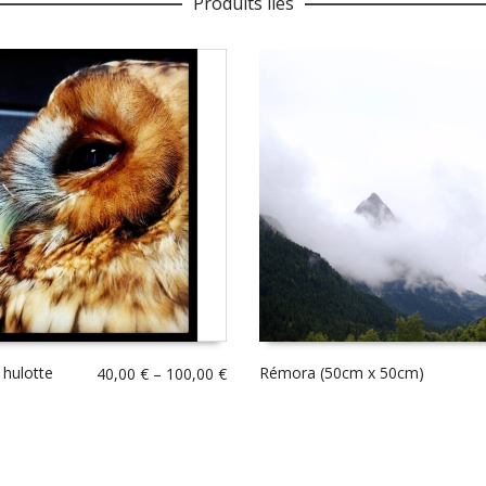
Produits liés
 hulotte
Rémora (50cm x 50cm)
40,00
€
–
100,00
€