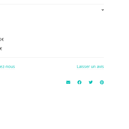
0€
0€
tez-nous
Laisser un avis